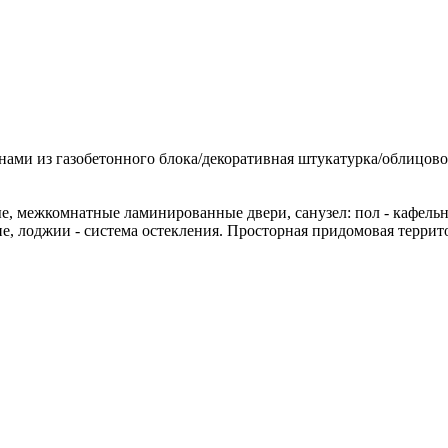
ми из газобетонного блока/декоративная штукатурка/облицовоч
, межкомнатные ламинированные двери, санузел: пол - кафельная
е, лоджии - система остекления. Просторная придомовая террит