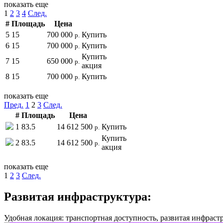
показать еще
1
2
3
4
След.
#
Площадь
Цена
5
15
700 000
Купить
р.
6
15
700 000
Купить
р.
Купить
7
15
650 000
р.
акция
8
15
700 000
Купить
р.
показать еще
Пред.
1
2
3
След.
#
Площадь
Цена
1
83.5
14 612 500
Купить
р.
Купить
2
83.5
14 612 500
р.
акция
показать еще
1
2
3
След.
Развитая инфраструктура:
Удобная локация: транспортная доступность, развитая инфрастр